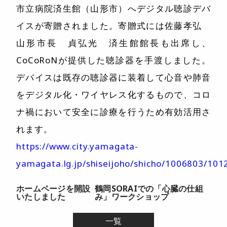
市立病院済生館（山形市）へデジタル聴診デバ
イスが寄贈されました。寄贈式には佐藤孝弘
山形市長 貞弘光 済生館館長も出席し、
CoCoRoNが提供した聴診器を手渡しました。
デバイスは既存の聴診器に装着して心音や肺音
をデジタル化・ワイヤレス化するもので、コロ
ナ禍において安全に診療を行うため有効活用さ
れます。
https://www.city.yamagata-
yamagata.lg.jp/shiseijoho/shicho/1006803/10
ホームページを開設
鶴岡SORAIでの「心臓の仕組
いたしました
み」ワークショップ
一覧